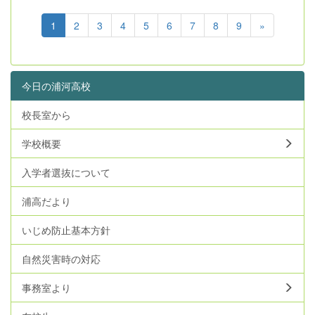
1
2
3
4
5
6
7
8
9
»
今日の浦河高校
校長室から
学校概要
入学者選抜について
浦高だより
いじめ防止基本方針
自然災害時の対応
事務室より