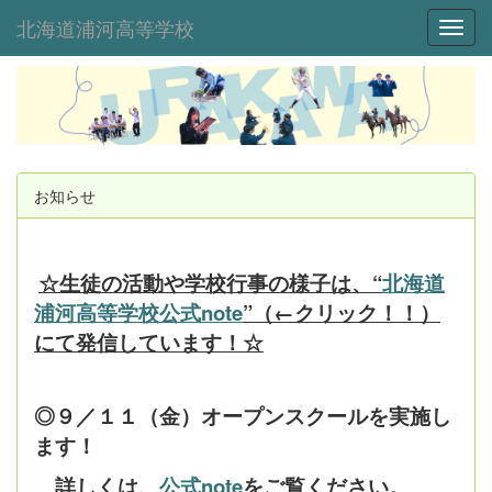
北海道浦河高等学校
Toggl
お知らせ
☆生徒の活動や学校行事の様子は、“
北海道
浦河高等学校公式note
”（←クリック！！）
にて発信しています！☆
◎９／１１（金）オープンスクールを実施し
ます！
詳しくは、
公式note
をご覧ください。