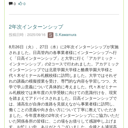
0
0
2年次インターンシップ
投稿日時 : 2025/09/16
S.Kawamura
8月26日（火）、27日（水）に2年次インターンシップが実施
されました。日高管内の各事業者様にインターンシップへ行
く「日高インターンシップ」と大学に行く「アカデミック・
インターンシップ」の2コースで行われました。アカデミック
インターンシップでは北星学園大学様と酪農学園大学様と
代々木ゼミナール札幌校様に訪問しました。大学ではそれぞ
れの講義の模擬授業を受け、専門的な内容を学習しつつ、大
学で学ぶ意義について具体的に考えました。代々木ゼミナー
ル札幌校では来年度の大学受験に向けての意識付けを、現実
を踏まえてアドバイスされました。日高インターンシップで
は、浦高生が自身の進路を見据えながら事業者様に訪問し、
働くことの意義や向き合い方について丁寧に教えていただき
ました。今年度本校の2年次インターンシップにご協力いただ
いた関係各所の皆様に、この場をお借りして感謝申し上げま
す。お忙しい中、ありがとうございました。今後とも浦河高