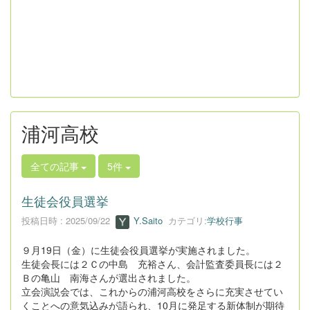
浦河高校
全ての記事
5件
生徒会役員選挙
投稿日時 : 2025/09/22
Y.Saito
カテゴリ:
学校行事
９月19日（金）に生徒会役員選挙が実施されました。
生徒会長には２Ｃの中島 充裕さん、会計監査委員長には２
Ｂの亀山 南海さんが選出されました。
立会演説会では、これからの浦河高校をさらに充実させてい
くことへの意気込みが語られ、10月に発足する新体制が期待